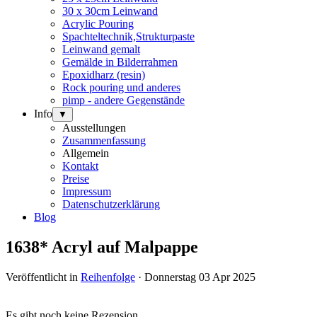
30 x 30cm Leinwand
Acrylic Pouring
Spachteltechnik,Strukturpaste
Leinwand gemalt
Gemälde in Bilderrahmen
Epoxidharz (resin)
Rock pouring und anderes
pimp - andere Gegenstände
Info
▼
Ausstellungen
Zusammenfassung
Allgemein
Kontakt
Preise
Impressum
Datenschutzerklärung
Blog
1638* Acryl auf Malpappe
Veröffentlicht in
Reihenfolge
· Donnerstag 03 Apr 2025
Es gibt noch keine Rezension.