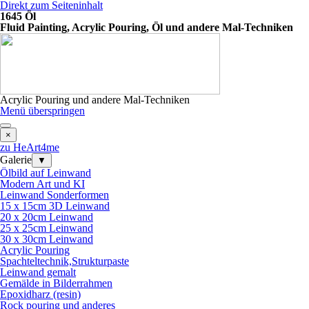
Direkt zum Seiteninhalt
1645 Öl
Fluid Painting, Acrylic Pouring, Öl und andere Mal-Techniken
Acrylic Pouring und andere Mal-Techniken
Menü überspringen
×
zu HeArt4me
Galerie
▼
Ölbild auf Leinwand
Modern Art und KI
Leinwand Sonderformen
15 x 15cm 3D Leinwand
20 x 20cm Leinwand
25 x 25cm Leinwand
30 x 30cm Leinwand
Acrylic Pouring
Spachteltechnik,Strukturpaste
Leinwand gemalt
Gemälde in Bilderrahmen
Epoxidharz (resin)
Rock pouring und anderes